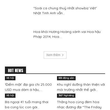
“Soái ca chung thuỷ nhất showbiz Việt”
Nhật Tinh Anh vẫn...
Hoa khôi Hương Hoàng sánh vai Hoa hậu
Pháp 2014, Hoa...
Xem thêm
HOT NEWS
Xã hội
Bất động sản
‘Điểm mặt’ đại gia chi 25.000
Khu nghỉ dưỡng thân thiện với
USD mua dâm á hậu,...
môi trường nhất thế giới...
Xã hội
360° Nghiêng
Bà ngoại 41 tuổi mang thai
Thăng hoa cùng đêm hòa
ba cùng lúc con gái...
nhạc đương đại “The Friday