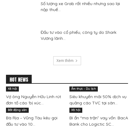
Số lượng xe Grab rất nhiều nhưng sao lại
nộp thuế...
Đầu tư vào cổ phiếu, công ty do Shark
Vương lãnh...
Xem thêm
HOT NEWS
Xã hội
Ẩm thực - Du lịch
Vợ ông Nguyễn Hữu Linh rút
Siêu khuyến mãi 50% dịch vụ
đơn tố cáo ‘bị xúc...
quảng cáo TVC tại sân...
Bất động sản
Xã hội
Bà Rịa – Vũng Tàu kêu gọi
Bí ẩn “ma trận” vay vốn: BacA
đầu tư vào 10...
Bank cho Logictic SC...