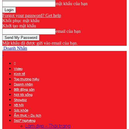
mật khẩu của bạn
Forgot your password? Get help
Khôi phục mật khẩu
Khởi tạo mật khẩu
email của bạn
Mật khẩu đã được gửi vào email của bạn.
Doanh Nhân
Video
Kinh tế
Top thương hiệu
Doanh nhân
Bất động sản
Nơi tôi sống
Showbiz
Xã hội
Sức khỏe
Ẩm thực – Du lịch
360° Nghiêng
Làm đẹp – Thời trang