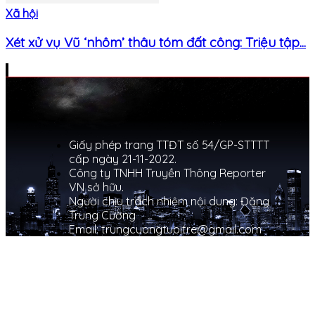
Xã hội
Xét xử vụ Vũ ‘nhôm’ thâu tóm đất công: Triệu tập...
Giấy phép trang TTĐT số 54/GP-STTTT
cấp ngày 21-11-2022.
Công ty TNHH Truyền Thông Reporter
VN sở hữu.
Người chịu trách nhiệm nội dung: Đặng
Trung Cường
Email: trungcuongtuoitre@gmail.com