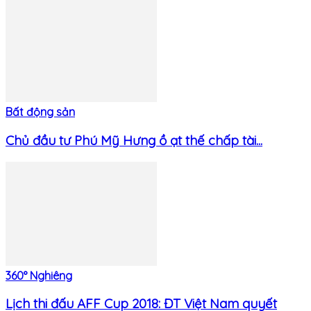
Bất động sản
Chủ đầu tư Phú Mỹ Hưng ồ ạt thế chấp tài...
360° Nghiêng
Lịch thi đấu AFF Cup 2018: ĐT Việt Nam quyết