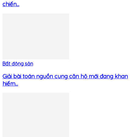
chiến...
Bất động sản
Giải bài toán nguồn cung căn hộ mới đang khan
hiếm...