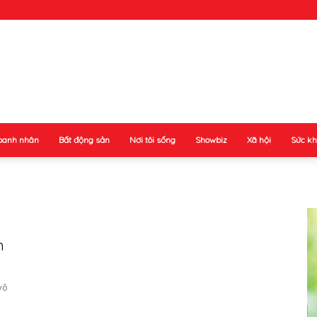
oanh nhân
Bất động sản
Nơi tôi sống
Showbiz
Xã hội
Sức k
m
vô