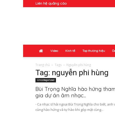
Liên hệ quảng cáo
Doanh
Nhân
Video
Kinh tế
Top thương hiệu
D
Trang chủ
Tags
Nguyễn phi hùng
Tag: nguyễn phi hùng
Uncategorized
Bùi Trọng Nghĩa hào hứng tha
gia dự án âm nhạc...
- Ca nhạc sĩ hải ngoại Bùi Trọng Nghĩa cho biết, anh 
cùng hào hứng và tự hào khi góp mặt cùng...