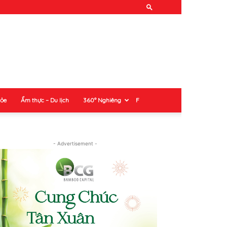
hỏe
Ẩm thực – Du lịch
360° Nghiêng
F
- Advertisement -