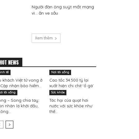
Người đàn ông suýt mất mạng
vì… ăn ve sầu
Xem thêm
HOT NEWS
inh tế
Nơi tôi sống
 khách Việt tử vong ở
Cao tốc 34.500 tỷ lại
 Cập nhận bảo hiểm...
xuất hiện chi chít ‘ổ gà’
ơi tôi sống
Sức khỏe
ng – Song chia tay:
Tác hại của quạt hơi
n nhân là khởi đầu,
nước với sức khỏe như
ông...
thế...