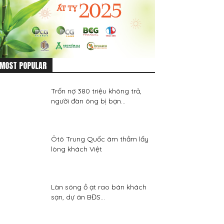
MOST POPULAR
Trốn nợ 380 triệu không trả,
người đàn ông bị bạn...
Ôtô Trung Quốc âm thầm lấy
lòng khách Việt
Làn sóng ồ ạt rao bán khách
sạn, dự án BĐS...