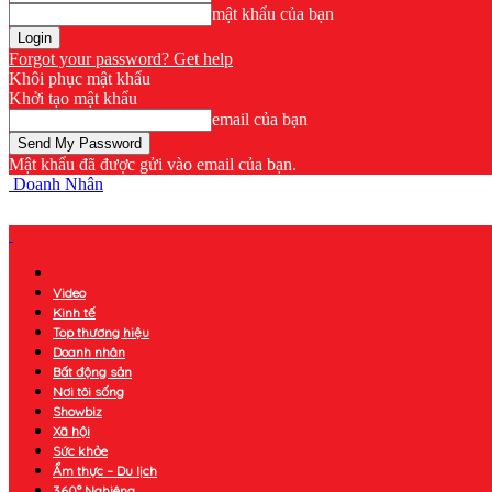
mật khẩu của bạn
Forgot your password? Get help
Khôi phục mật khẩu
Khởi tạo mật khẩu
email của bạn
Mật khẩu đã được gửi vào email của bạn.
Doanh Nhân
Video
Kinh tế
Top thương hiệu
Doanh nhân
Bất động sản
Nơi tôi sống
Showbiz
Xã hội
Sức khỏe
Ẩm thực – Du lịch
360° Nghiêng