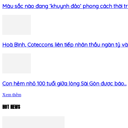
Màu sắc nào đang ‘khuynh đảo’ phong cách thời tran
Hoà Bình, Coteccons liên tiếp nhận thầu ngàn tỷ và
Con hẻm nhỏ 100 tuổi giữa lòng Sài Gòn được báo...
Xem thêm
HOT NEWS