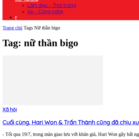
Làm đẹp – Thời trang
Xe – Công nghệ
F
Trang chủ
Tags
Nữ thần bigo
Tag: nữ thần bigo
Xã hội
Cuối cùng, Hari Won & Trấn Thành cũng đã chịu xuất
- Tối qua 19/7, trong màn giao lưu với khán giả, Hari Won gây bất n