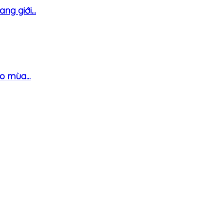
g giới...
o mùa...