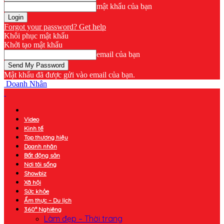
mật khẩu của bạn
Forgot your password? Get help
Khôi phục mật khẩu
Khởi tạo mật khẩu
email của bạn
Mật khẩu đã được gửi vào email của bạn.
Doanh Nhân
Video
Kinh tế
Top thương hiệu
Doanh nhân
Bất động sản
Nơi tôi sống
Showbiz
Xã hội
Sức khỏe
Ẩm thực – Du lịch
360° Nghiêng
Làm đẹp – Thời trang