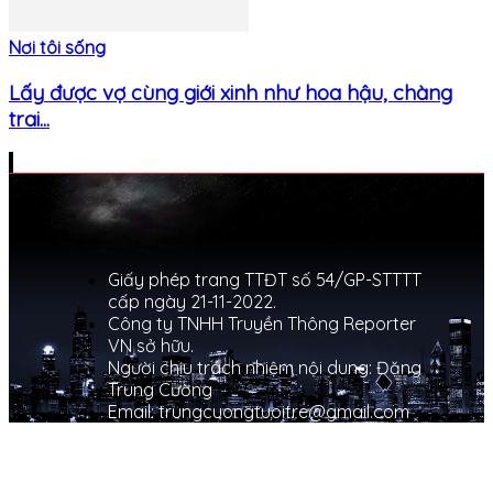
Nơi tôi sống
Lấy được vợ cùng giới xinh như hoa hậu, chàng
trai...
Giấy phép trang TTĐT số 54/GP-STTTT
cấp ngày 21-11-2022.
Công ty TNHH Truyền Thông Reporter
VN sở hữu.
Người chịu trách nhiệm nội dung: Đặng
Trung Cường
Email: trungcuongtuoitre@gmail.com