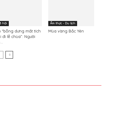
ã hội
Ẩm thực - Du lịch
 “bỗng dưng mất tích
Mùa vàng Bắc Yên
i đi lễ chùa”: Người
...
 cấp ngày 21-11-2022.
 VN sở hữu.
g Trung Cường