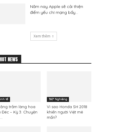
Năm nay Apple sẽ cải thiện
điểm yếu chí mạng bấy...
Xem thêm
HOT NEWS
inh tế
360° Nghiêng
hăng trầm làng hoa
Vì sao Honda SH 2018
 Đéc – Kỳ 3: Chuyện
khiến người Việt mê
..
mẩn?