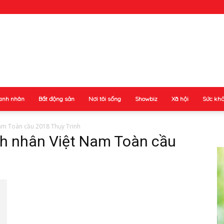
anh nhân
Bất động sản
Nơi tôi sống
Showbiz
Xã hội
Sức kh
am Toàn cầu 2018 Thụy Trinh
h nhân Việt Nam Toàn cầu