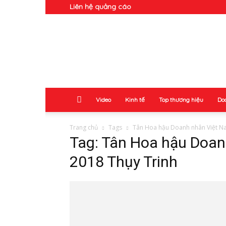
Liên hệ quảng cáo
Doanh
Nhân
Video
Kinh tế
Top thương hiệu
Do
Trang chủ
Tags
Tân Hoa hậu Doanh nhân Việt N
Tag: Tân Hoa hậu Doan
2018 Thụy Trinh