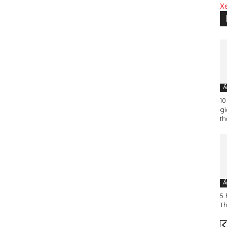
X
Ẩ
10
gi
th
Ẩ
5 
Th