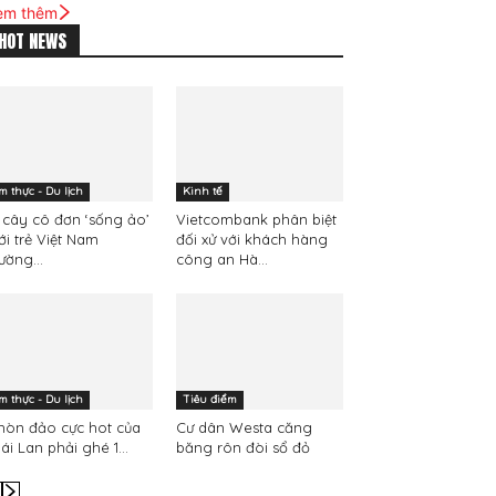
em thêm
HOT NEWS
m thực - Du lịch
Kinh tế
 cây cô đơn ‘sống ảo’
Vietcombank phân biệt
ới trẻ Việt Nam
đối xử với khách hàng
ường...
công an Hà...
m thực - Du lịch
Tiêu điểm
hòn đảo cực hot của
Cư dân Westa căng
ái Lan phải ghé 1...
băng rôn đòi sổ đỏ