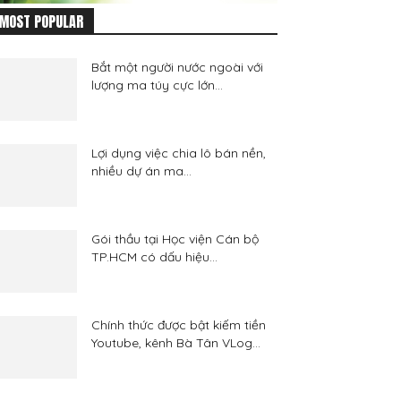
MOST POPULAR
Bắt một người nước ngoài với
lượng ma túy cực lớn...
Lợi dụng việc chia lô bán nền,
nhiều dự án ma...
Gói thầu tại Học viện Cán bộ
TP.HCM có dấu hiệu...
Chính thức được bật kiếm tiền
Youtube, kênh Bà Tân VLog...