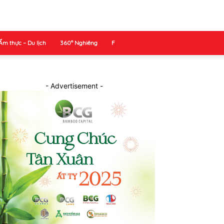
Ẩm thực – Du lịch
360° Nghiêng
F
- Advertisement -