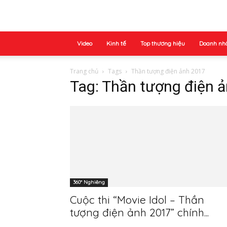
Video
Kinh tế
Top thương hiệu
Doanh nh
Trang chủ
Tags
Thần tượng điện ảnh 2017
Tag: Thần tượng điện 
360° Nghiêng
Cuộc thi “Movie Idol – Thần
tượng điện ảnh 2017” chính...