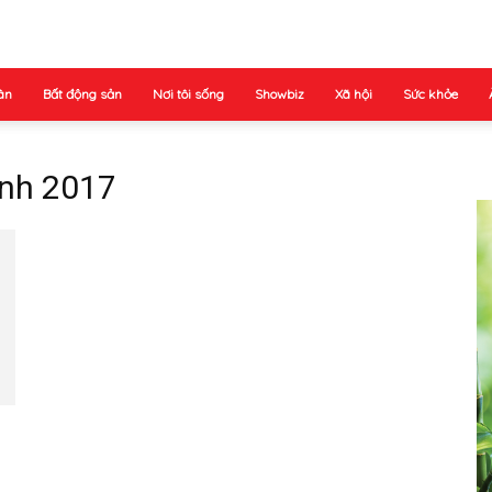
ân
Bất động sản
Nơi tôi sống
Showbiz
Xã hội
Sức khỏe
ảnh 2017