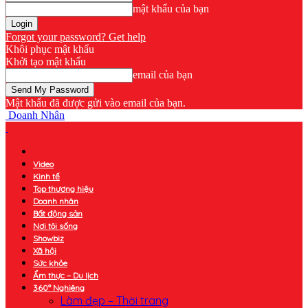
mật khẩu của bạn
Forgot your password? Get help
Khôi phục mật khẩu
Khởi tạo mật khẩu
email của bạn
Mật khẩu đã được gửi vào email của bạn.
Doanh Nhân
Video
Kinh tế
Top thương hiệu
Doanh nhân
Bất động sản
Nơi tôi sống
Showbiz
Xã hội
Sức khỏe
Ẩm thực – Du lịch
360° Nghiêng
Làm đẹp – Thời trang