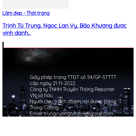
Làm đẹp - Thời trang
Trịnh Tú Trung, Ngọc Lan Vy, Bảo Khương được
vinh danh...
Giấy phép trang TTĐT số 54/GP-STTTT
cấp ngày 21-11-2022.
Công ty TNHH Truyền Thông Reporter
VN sở hữu.
Người chịu trách nhiệm nội dung: Đặng
Trung Cường
Email: trungcuongtuoitre@gmail.com