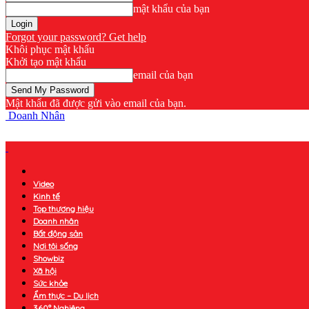
mật khẩu của bạn
Forgot your password? Get help
Khôi phục mật khẩu
Khởi tạo mật khẩu
email của bạn
Mật khẩu đã được gửi vào email của bạn.
Doanh Nhân
Video
Kinh tế
Top thương hiệu
Doanh nhân
Bất động sản
Nơi tôi sống
Showbiz
Xã hội
Sức khỏe
Ẩm thực – Du lịch
360° Nghiêng