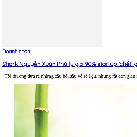
Doanh nhân
Shark Nguyễn Xuân Phú lý giải 90% startup ‘chết’ gi
“Tôi thường đưa ra những câu hỏi sâu về số liệu, nhưng rất đơn giản