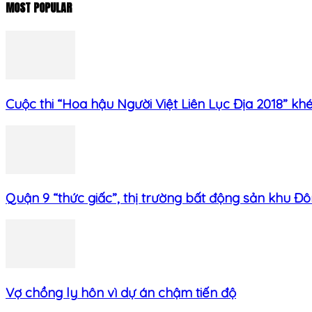
MOST POPULAR
Cuộc thi “Hoa hậu Người Việt Liên Lục Địa 2018” khép
Quận 9 “thức giấc”, thị trường bất động sản khu Đôn
Vợ chồng ly hôn vì dự án chậm tiến độ