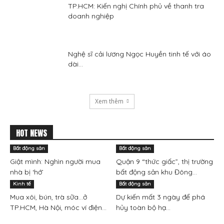
TP.HCM: Kiến nghị Chính phủ về thanh tra
doanh nghiệp
Nghệ sĩ cải lương Ngọc Huyền tinh tế với áo
dài...
Xem thêm
HOT NEWS
Bất động sản
Bất động sản
Giật mình: Nghìn người mua
Quận 9 “thức giấc”, thị trường
nhà bị ‘hớ’
bất động sản khu Đông...
Kinh tế
Bất động sản
Mua xôi, bún, trà sữa…ở
Dự kiến mất 3 ngày để phá
TP.HCM, Hà Nội, móc ví điện...
hủy toàn bộ hạ...