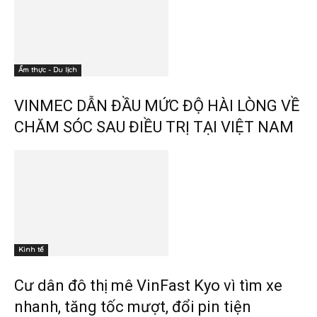
Ẩm thực - Du lịch
VINMEC DẪN ĐẦU MỨC ĐỘ HÀI LÒNG VỀ
CHĂM SÓC SAU ĐIỀU TRỊ TẠI VIỆT NAM
Kinh tế
Cư dân đô thị mê VinFast Kyo vì tìm xe
nhanh, tăng tốc mượt, đổi pin tiện