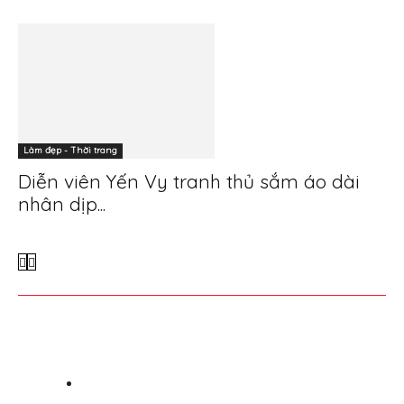
Làm đẹp - Thời trang
Diễn viên Yến Vy tranh thủ sắm áo dài
nhân dịp...
Giấy phép trang TTĐT số 54/GP-STTTT