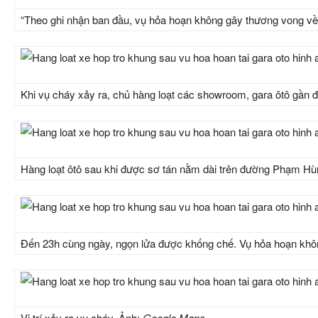
“Theo ghi nhận ban đầu, vụ hỏa hoạn không gây thương vong về ng
Khi vụ cháy xảy ra, chủ hàng loạt các showroom, gara ôtô gần đó
Hàng loạt ôtô sau khi được sơ tán nằm dài trên đường Phạm Hù
Đến 23h cùng ngày, ngọn lửa được khống chế. Vụ hỏa hoạn không 
Vị trí xảy ra vụ cháy. Ảnh:
Google Maps.