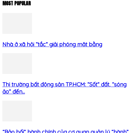
MOST POPULAR
Nhà ở xã hội “tắc” giải phóng mặt bằng
Thị trường bất động sản TP.HCM: “Sốt” đất, “sóng
ảo” đến...
“Bảo bối” hành chính của cơ quan quản lý “hành”