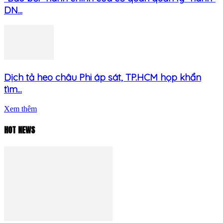
DN...
Dịch tả heo châu Phi áp sát, TP.HCM họp khẩn
tìm...
Xem thêm
HOT NEWS