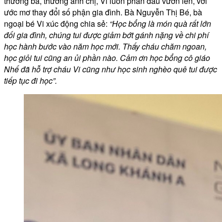
thương bà, thương anh chị, Vi luôn phấn đấu vươn lên, với
ước mơ thay đổi số phận gia đình. Bà Nguyễn Thị Bé, bà
ngoại bé Vi xúc động chia sẻ:
“Học bổng là món quà rất lớn
đối gia đình, chúng tui được giảm bớt gánh nặng về chi phí
học hành bước vào năm học mới. Thấy cháu chăm ngoan,
học giỏi tui cũng an ủi phần nào. Cảm ơn học bổng cô giáo
Nhế đã hỗ trợ cháu Vi cũng như học sinh nghèo quê tui được
tiếp tục đi học”.