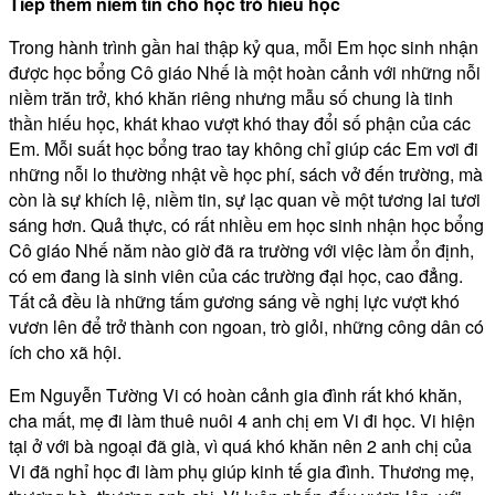
Tiếp thêm niềm tin cho học trò hiếu học
Trong hành trình gần hai thập kỷ qua, mỗi Em học sinh nhận
được học bổng Cô giáo Nhế là một hoàn cảnh với những nỗi
niềm trăn trở, khó khăn riêng nhưng mẫu số chung là tinh
thần hiếu học, khát khao vượt khó thay đổi số phận của các
Em. Mỗi suất học bổng trao tay không chỉ giúp các Em vơi đi
những nỗi lo thường nhật về học phí, sách vở đến trường, mà
còn là sự khích lệ, niềm tin, sự lạc quan về một tương lai tươi
sáng hơn. Quả thực, có rất nhiều em học sinh nhận học bổng
Cô giáo Nhế năm nào giờ đã ra trường với việc làm ổn định,
có em đang là sinh viên của các trường đại học, cao đẳng.
Tất cả đều là những tấm gương sáng về nghị lực vượt khó
vươn lên để trở thành con ngoan, trò giỏi, những công dân có
ích cho xã hội.
Em Nguyễn Tường Vi có hoàn cảnh gia đình rất khó khăn,
cha mất, mẹ đi làm thuê nuôi 4 anh chị em Vi đi học. Vi hiện
tại ở với bà ngoại đã già, vì quá khó khăn nên 2 anh chị của
Vi đã nghỉ học đi làm phụ giúp kinh tế gia đình. Thương mẹ,