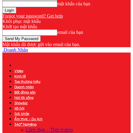
mật khẩu của bạn
Forgot your password? Get help
Khôi phục mật khẩu
Khởi tạo mật khẩu
email của bạn
Mật khẩu đã được gửi vào email của bạn.
Doanh Nhân
Video
Kinh tế
Top thương hiệu
Doanh nhân
Bất động sản
Nơi tôi sống
Showbiz
Xã hội
Sức khỏe
Ẩm thực – Du lịch
360° Nghiêng
Làm đẹp – Thời trang