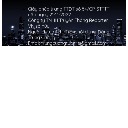
Giấy phép trang TTĐT số 54/GP-STTTT
cấp ngày 21-11-2022.
Công ty TNHH Truyền Thông Reporter
VN sở hữu.
Người chịu trách nhiệm nội dung: Đặng
Trung Cường
Email: trungcuongtuoitre@gmail.com