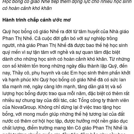
Học bổng cô giáo Nhế tiếp thêm động lực cho nhiều học sinh
có hoàn cảnh khó khăn
Hành trình chắp cánh ước mơ
Quỹ học bổng cô giáo Nhế ra đời từ tâm huyết của Nhà giáo
Phan Thị Nhế. Cả cuộc đời gắn bó với sự nghiệp trồng
người, nhà giáo Phan Thị Nhế đã được bao thế hệ học sinh
quý mến vì sự tận tâm với nghề và sự quan tâm đặc biệt
dành cho những học sinh có hoàn cảnh khó khăn. Từ những
con số khiêm tốn trong những ngày đầu thành lập Quỹ, đến
nay, Thầy cô, phụ huynh và các Em học sinh thêm phấn khởi
và hạnh phúc khi Quỹ học bổng cô giáo Nhế đã có sức lan
tỏa mạnh mẽ, ngày càng lớn mạnh, tăng dần giá trị và số
lượng học bổng được trao qua mỗi năm, đặc biệt có thêm rất
nhiều sự chung tay của đối tác, các Tổng công ty thành viên
của NovaGroup. Không chỉ dừng lại ở việc trao tặng học
bổng, với mong muốn giúp những thế hệ tương lai của đất
nước có thêm cơ hội học tập, được hưởng một nền giáo dục
chất lượng, điểm trường mang tên Cô giáo Phan Thị Nhế là