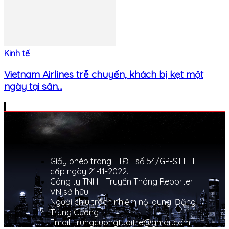
Kinh tế
Vietnam Airlines trễ chuyến, khách bị kẹt một
ngày tại sân...
Giấy phép trang TTĐT số 54/GP-STTTT
cấp ngày 21-11-2022.
Công ty TNHH Truyền Thông Reporter
VN sở hữu.
Người chịu trách nhiệm nội dung: Đặng
Trung Cường
Email: trungcuongtuoitre@gmail.com