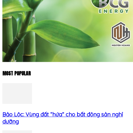
MOST POPULAR
Bảo Lộc: Vùng đất “hứa” cho bất động sản nghỉ
dưỡng