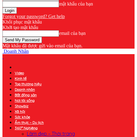
mật khẩu của bạn
Forgot your password? Get help
Khôi phục mật khẩu
Khởi tạo mật khẩu
email của bạn
Mật khẩu đã được gửi vào email của bạn.
Doanh Nhân
Video
Kinh tế
Top thương hiệu
Doanh nhân
Bất động sản
Nơi tôi sống
Showbiz
Xã hội
Sức khỏe
Ẩm thực – Du lịch
360° Nghiêng
Làm đẹp – Thời trang