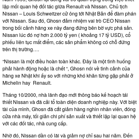
lập mối quan hệ đối tác giữa Renault và Nissan. Chủ tịch
Nissan – Louis Schweitzer cử ông tới Nhật Bản để đàm phán
với Nissan. Sau đó, Ghosn đảm nhiệm vai trò CEO Nissan
trong bối cảnh hãng xe này đang đứng bên bờ vực phá sản.
Nissan lúc đó nợ hơn 2.000 tỷ yen ( khoảng 17 tỷ USD), cổ
phiếu liên tục mất điểm, các sản phẩm không có chỗ đứng
trên thị trường….
“Nissan là một điều hoàn toàn khác. Đây là một tình huống
phải hành động hoặc là chết “, Ghosn nói về tình cảnh của
hãng xe Nhật khi ấy so với những khó khăn từng gặp phải ở
Michelin hay Renault.
Tháng 10/2000, nhà lãnh đạo mới thông báo kế hoạch tái
thiết Nissan và đã cải tổ toàn diện doanh nghiệp này. Với biệt
tài của mình, Ghosn đã cắt giảm hàng nghìn nhân viên, đóng
cửa nhà máy, tối giản chi phí sản xuất và thiết lập lại quan hệ
với các đối tác, nhà cung cấp.
Nhờ đó, Nissan dần có lãi và giảm nợ chỉ sau hai năm. Đến