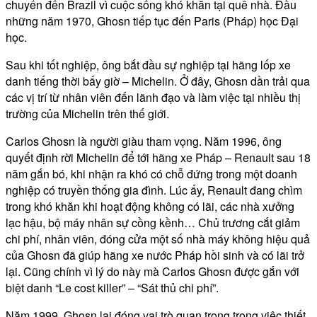
chuyển đến Brazil vì cuộc sống khó khăn tại quê nhà. Đầu
những năm 1970, Ghosn tiếp tục đến Paris (Pháp) học Đại
học.
Sau khi tốt nghiệp, ông bắt đầu sự nghiệp tại hãng lốp xe
danh tiếng thời bấy giờ – Michelin. Ở đây, Ghosn dần trải qua
các vị trí từ nhân viên đến lãnh đạo và làm việc tại nhiều thị
trường của Michelin trên thế giới.
Carlos Ghosn là người giàu tham vọng. Năm 1996, ông
quyết định rời Michelin để tới hãng xe Pháp – Renault sau 18
năm gắn bó, khi nhận ra khó có chỗ đứng trong một doanh
nghiệp có truyền thống gia đình. Lúc ấy, Renault đang chìm
trong khó khăn khi hoạt động không có lãi, các nhà xưởng
lạc hậu, bộ máy nhân sự cồng kềnh… Chủ trương cắt giảm
chi phí, nhân viên, đóng cửa một số nhà máy không hiệu quả
của Ghosn đã giúp hãng xe nước Pháp hồi sinh và có lãi trở
lại. Cũng chính vì lý do này mà Carlos Ghosn được gắn với
biệt danh “Le cost killer” – “Sát thủ chi phí”.
Năm 1999, Ghosn lại đóng vai trò quan trọng trong việc thiết