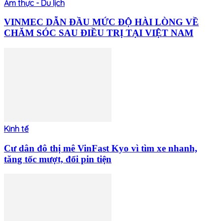
Ẩm thực - Du lịch
VINMEC DẪN ĐẦU MỨC ĐỘ HÀI LÒNG VỀ
CHĂM SÓC SAU ĐIỀU TRỊ TẠI VIỆT NAM
Kinh tế
Cư dân đô thị mê VinFast Kyo vì tìm xe nhanh,
tăng tốc mượt, đổi pin tiện