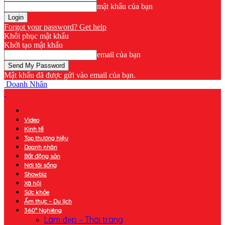
mật khẩu của bạn
Forgot your password? Get help
Khôi phục mật khẩu
Khởi tạo mật khẩu
email của bạn
Mật khẩu đã được gửi vào email của bạn.
Doanh Nhân
Video
Kinh tế
Top thương hiệu
Doanh nhân
Bất động sản
Nơi tôi sống
Showbiz
Xã hội
Sức khỏe
Ẩm thực – Du lịch
360° Nghiêng
Làm đẹp – Thời trang