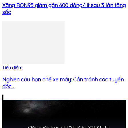
Xăng RON95 giảm gần 600 đồng/lít sau 3 lần tăng
sốc
Tiêu điểm
Nghiên cứu hạn chế xe máy: Cần tránh các tuyến
độc...
Giấy phép trang TTĐT số 54/GP-STTTT