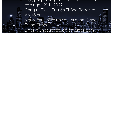
cấp ngày 21-11-2022.
Công ty TNHH Truyền Thông Reporter
VN sở hữu.
Người chịu trách nhiệm nội dung: Đặng
Trung Cường
Email: trungcuongtuoitre@gmail.com