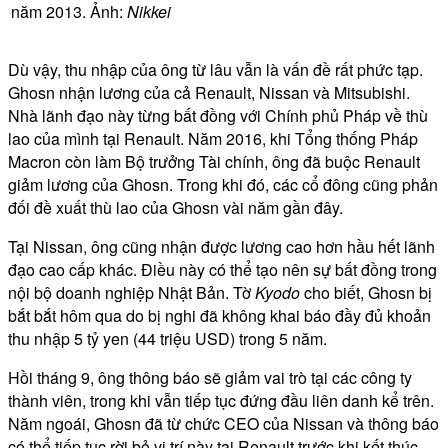
năm 2013. Ảnh:
Nikkei
Dù vậy, thu nhập của ông từ lâu vẫn là vấn đề rất phức tạp.
Ghosn nhận lương của cả Renault, Nissan và Mitsubishi.
Nhà lãnh đạo này từng bất đồng với Chính phủ Pháp về thù
lao của mình tại Renault. Năm 2016, khi Tổng thống Pháp
Macron còn làm Bộ trưởng Tài chính, ông đã buộc Renault
giảm lương của Ghosn. Trong khi đó, các cổ đông cũng phản
đối đề xuất thù lao của Ghosn vài năm gần đây.
Tại Nissan, ông cũng nhận được lương cao hơn hầu hết lãnh
đạo cao cấp khác. Điều này có thể tạo nên sự bất đồng trong
nội bộ doanh nghiệp Nhật Bản. Tờ
Kyodo
cho biết, Ghosn bị
bắt bắt hôm qua do bị nghi đã không khai báo đầy đủ khoản
thu nhập 5 tỷ yen (44 triệu USD) trong 5 năm.
Hồi tháng 9, ông thông báo sẽ giảm vai trò tại các công ty
thành viên, trong khi vẫn tiếp tục đứng đầu liên danh kể trên.
Năm ngoái, Ghosn đã từ chức CEO của Nissan và thông báo
có thể tiếp tục rời bỏ vị trí này tại Renault trước khi kết thúc