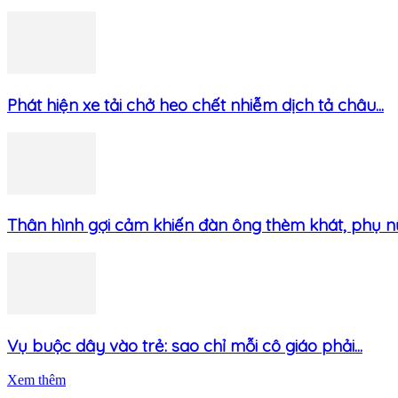
Phát hiện xe tải chở heo chết nhiễm dịch tả châu...
Thân hình gợi cảm khiến đàn ông thèm khát, phụ nữ.
Vụ buộc dây vào trẻ: sao chỉ mỗi cô giáo phải...
Xem thêm