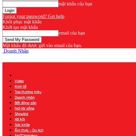
mật khẩu của bạn
Forgot your password? Get help
Khôi phục mật khẩu
Khởi tạo mật khẩu
email của bạn
Mật khẩu đã được gửi vào email của bạn.
Doanh Nhân
Video
Kinh tế
Top thương hiệu
Doanh nhân
Bất động sản
Nơi tôi sống
Showbiz
Xã hội
Sức khỏe
Ẩm thực – Du lịch
360° Nghiêng