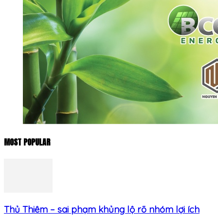
MOST POPULAR
Thủ Thiêm – sai phạm khủng lộ rõ nhóm lợi ích